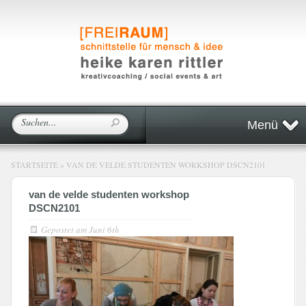
Menü
STARTSEITE
»
VAN DE VELDE STUDENTEN WORKSHOP DSCN2101
van de velde studenten workshop
DSCN2101
Gepostet am
Juni 6th