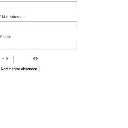
E-Mail-Adresse
*
Website
9
−
5
=