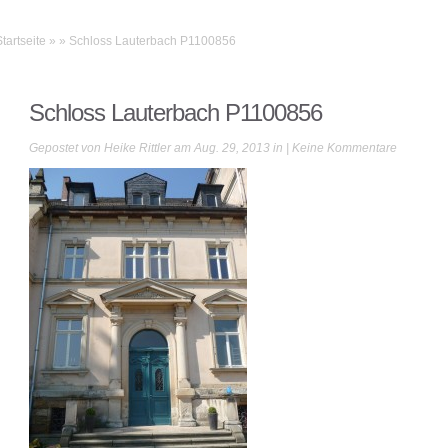
Startseite
»
»
Schloss Lauterbach P1100856
Schloss Lauterbach P1100856
Gepostet von
Heike Rittler
am Aug. 29, 2013 in |
Keine Kommentare