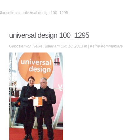
Startseite
»
»
universal design 100_1295
universal design 100_1295
Gepostet von
Heike Rittler
am Okt. 18, 2013 in |
Keine Kommentare