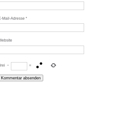
E-Mail-Adresse
*
Website
drei
−
=