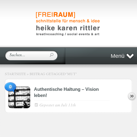
Menü
STARTSEITE
»
BEITRAG GETAGGED
"
MUT"
0
Authentische Haltung – Vision
leben!
Gepostet am
Juli 11th