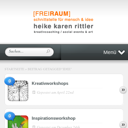
Menü
STARTSEITE
»
BEITRAG GETAGGED
"
IDEE"
0
Kreativworkshops
Gepostet am
April 22nd
0
Inspirationsworkshop
Gepostet am
Dezember 24th