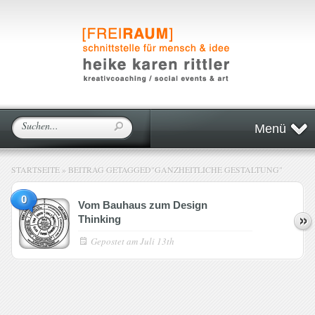
Menü
STARTSEITE
»
BEITRAG GETAGGED
"
GANZHEITLICHE GESTALTUNG"
0
Vom Bauhaus zum Design
Thinking
Gepostet am
Juli 13th