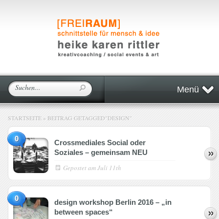
Menü
STARTSEITE
»
BEITRAG GETAGGED
"
DESIGN"
0
Crossmediales Social oder
Soziales – gemeinsam NEU
Gepostet am
Juli 11th
0
design workshop Berlin 2016 – „in
between spaces“