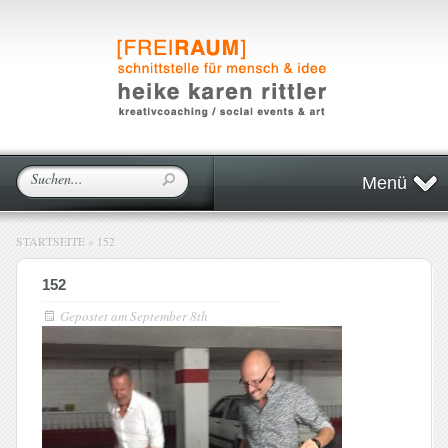
Menü
STARTSEITE
»
152
152
Gepostet am
September 8th