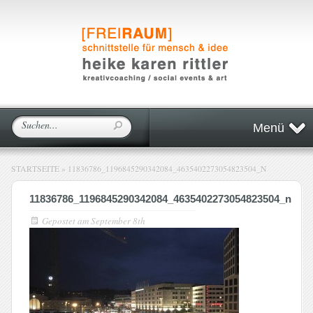
Menü
STARTSEITE
»
11836786_1196845290342084_4635402273054823504_N
11836786_1196845290342084_4635402273054823504_n
Gepostet am
September 8th