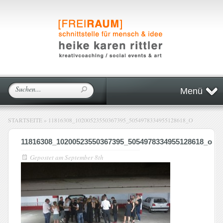
Menü
STARTSEITE
»
11816308_10200523550367395_5054978334955128618_O
11816308_10200523550367395_5054978334955128618_o
Gepostet am
September 8th