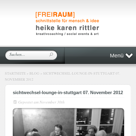
Menü
STARTSEITE
»
BLOG
»
SICHTWECHSEL-LOUNGE-IN-STUTTGART 07.
NOVEMBER 2012
sichtwechsel-lounge-in-stuttgart 07. November 2012
Gepostet am
November 30th