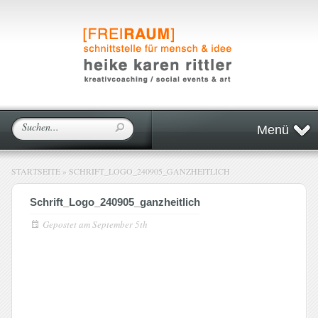
Menü
STARTSEITE
»
SCHRIFT_LOGO_240905_GANZHEITLICH
Schrift_Logo_240905_ganzheitlich
Gepostet am
September 5th