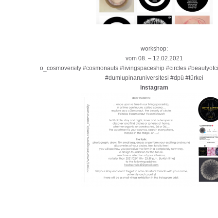
workshop:
vom 08. – 12.02.2021
o_cosmoversity #cosmonauts #livingspaceship #circles #beautyofc
#dumlupinaruniversitesi #dpü #türkei
instagram