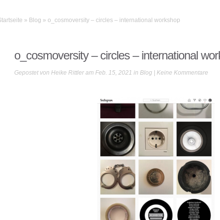
Startseite
»
Blog
»
o_cosmoversity – circles – international workshop
o_cosmoversity – circles – international wo
Gepostet von
Heike Rittler
am Feb. 15, 2021 in
Blog
|
Keine Kommentare