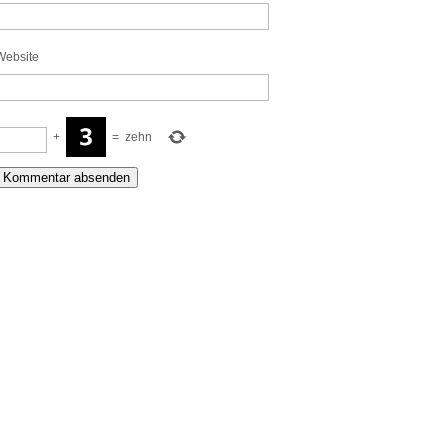
Website
+
=
zehn