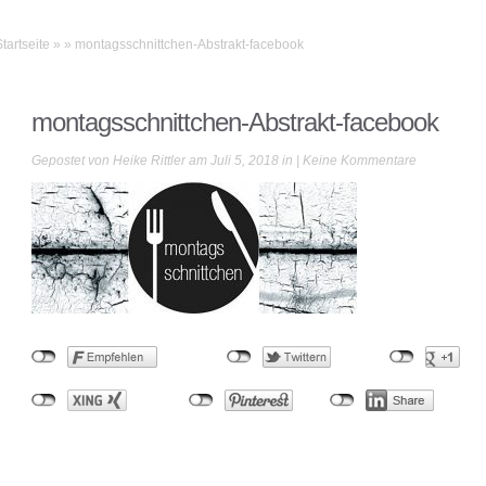
Startseite
»
»
montagsschnittchen-Abstrakt-facebook
montagsschnittchen-Abstrakt-facebook
Gepostet von
Heike Rittler
am Juli 5, 2018 in |
Keine Kommentare