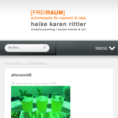
Menü
STARTSEITE
»
AFTERWORKB
afterworkB
Gepostet am
September 30th