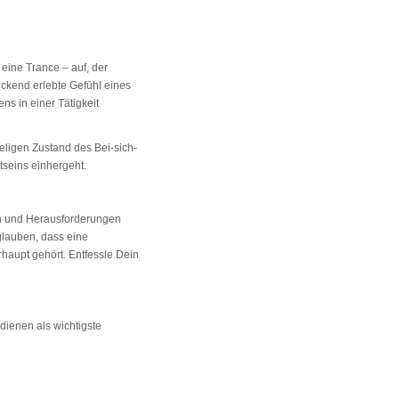
 eine Trance – auf, der
ückend erlebte Gefühl eines
ns in einer Tätigkeit
eligen Zustand des Bei-sich-
tseins einhergeht.
en und Herausforderungen
 glauben, dass eine
erhaupt gehört. Entfessle Dein
dienen als wichtigste