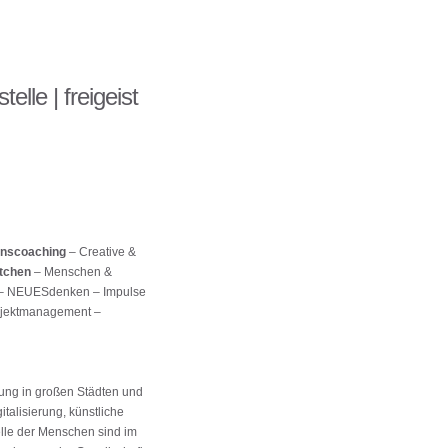
telle | freigeist
ionscoaching
– Creative &
tchen
– Menschen &
– NEUESdenken – Impulse
rojektmanagement –
tung in großen Städten und
talisierung, künstliche
lle der Menschen sind im