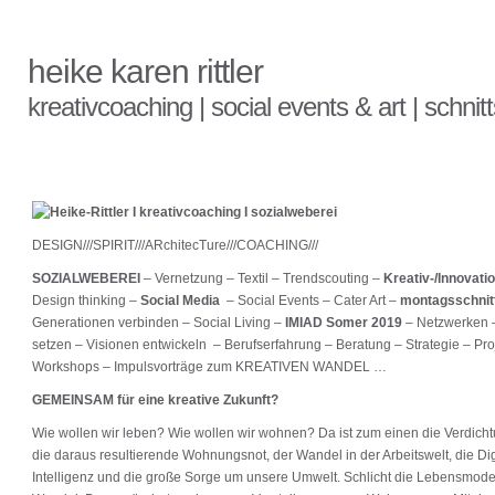
heike karen rittler
kreativcoaching | social events & art | schnitts
DESIGN///SPIRIT///ARchitecTure///COACHING///
SOZIALWEBEREI
– Vernetzung – Textil – Trendscouting –
Kreativ-/Innovat
Design thinking –
Social Media
– Social Events – Cater Art –
montagsschnit
Generationen verbinden – Social Living –
IMIAD Somer 2019
– Netzwerken 
setzen – Visionen entwickeln – Berufserfahrung – Beratung – Strategie – P
Workshops – Impulsvorträge zum KREATIVEN WANDEL …
GEMEINSAM für eine kreative Zukunft?
Wie wollen wir leben? Wie wollen wir wohnen? Da ist zum einen die Verdich
die daraus resultierende Wohnungsnot, der Wandel in der Arbeitswelt, die Digi
Intelligenz und die große Sorge um unsere Umwelt. Schlicht die Lebensmode