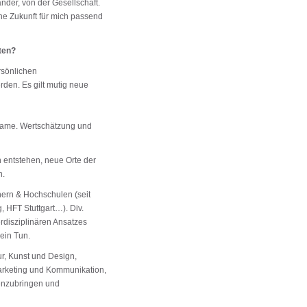
der, von der Gesellschaft.
e Zukunft für mich passend
lten?
rsönlichen
rden. Es gilt mutig neue
nsame. Wertschätzung und
entstehen, neue Orte der
n.
nern & Hochschulen (seit
, HFT Stuttgart…). Div.
erdisziplinären Ansatzes
ein Tun.
tur, Kunst und Design,
Marketing und Kommunikation,
enzubringen und