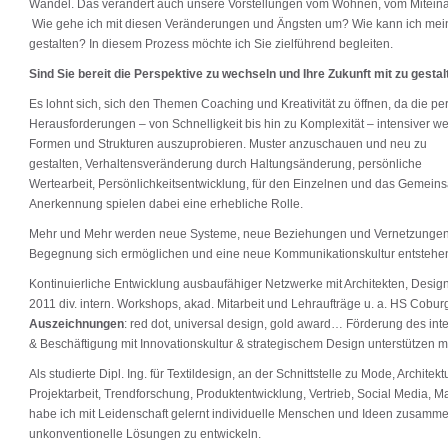
Wandel. Das verändert auch unsere Vorstellungen vom Wohnen, vom Miteinan
Wie gehe ich mit diesen Veränderungen und Ängsten um? Wie kann ich mein
gestalten? In diesem Prozess möchte ich Sie zielführend begleiten.
Sind Sie bereit die Perspektive zu wechseln und Ihre Zukunft mit zu gesta
Es lohnt sich, sich den Themen Coaching und Kreativität zu öffnen, da die pe
Herausforderungen – von Schnelligkeit bis hin zu Komplexität – intensiver we
Formen und Strukturen auszuprobieren. Muster anzuschauen und neu zu
gestalten, Verhaltensveränderung durch Haltungsänderung, persönliche
Wertearbeit, Persönlichkeitsentwicklung, für den Einzelnen und das Gemei
Anerkennung spielen dabei eine erhebliche Rolle.
Mehr und Mehr werden neue Systeme, neue Beziehungen und Vernetzungen 
Begegnung sich ermöglichen und eine neue Kommunikationskultur entstehe
Kontinuierliche Entwicklung ausbaufähiger Netzwerke mit Architekten, Desig
2011 div. intern. Workshops, akad. Mitarbeit und Lehraufträge u. a. HS Coburg
Auszeichnungen
: red dot, universal design, gold award… Förderung des int
& Beschäftigung mit Innovationskultur & strategischem Design unterstützen m
Als studierte Dipl. Ing. für Textildesign, an der Schnittstelle zu Mode, Architek
Projektarbeit, Trendforschung, Produktentwicklung, Vertrieb, Social Media, 
habe ich mit Leidenschaft gelernt individuelle Menschen und Ideen zusamm
unkonventionelle Lösungen zu entwickeln.