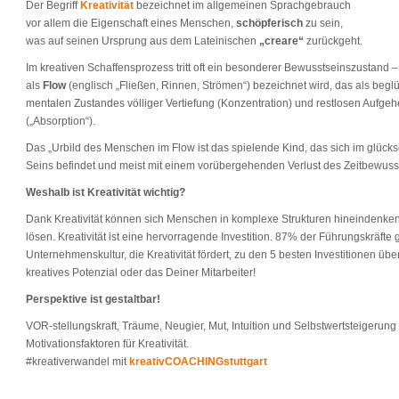
Der Begriff
Kreativität
bezeichnet im allgemeinen Sprachgebrauch
vor allem die Eigenschaft eines Menschen,
schöpferisch
zu sein,
was auf seinen Ursprung aus dem Lateinischen
„creare“
zurückgeht.
Im kreativen Schaffensprozess tritt oft ein besonderer Bewusstseinszustand –
als
Flow
(englisch „Fließen, Rinnen, Strömen“) bezeichnet wird, das als begl
mentalen Zustandes völliger Vertiefung (Konzentration) und restlosen Aufgehe
(„Absorption“).
Das „Urbild des Menschen im Flow ist das spielende Kind, das sich im glücks
Seins befindet und meist mit einem vorübergehenden Verlust des Zeitbewuss
Weshalb ist Kreativität wichtig?
Dank Kreativität können sich Menschen in komplexe Strukturen hineindenk
lösen. Kreativität ist eine hervorragende Investition. 87% der Führungskräfte
Unternehmenskultur, die Kreativität fördert, zu den 5 besten Investitionen üb
kreatives Potenzial oder das Deiner Mitarbeiter!
Perspektive ist gestaltbar!
VOR-stellungskraft, Träume, Neugier, Mut, Intuition und Selbstwertsteigerung 
Motivationsfaktoren für Kreativität.
#kreativerwandel mit
kreativCOACHINGstuttgart