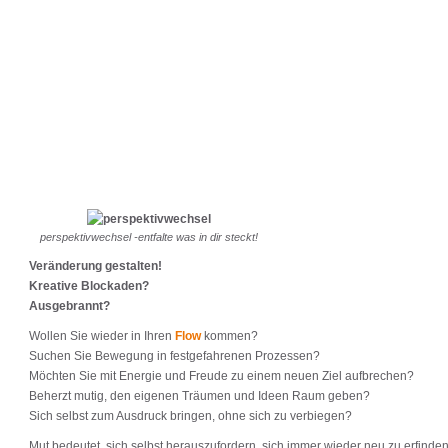
perspektivwechsel -entfalte was in dir steckt!
Veränderung gestalten!
Kreative Blockaden?
Ausgebrannt?
Wollen Sie wieder in Ihren
Flow
kommen?
Suchen Sie Bewegung in festgefahrenen Prozessen?
Möchten Sie mit Energie und Freude zu einem neuen Ziel aufbrechen?
Beherzt mutig, den eigenen Träumen und Ideen Raum geben?
Sich selbst zum Ausdruck bringen, ohne sich zu verbiegen?
Mut bedeutet, sich selbst herauszufordern, sich immer wieder neu zu erfinde