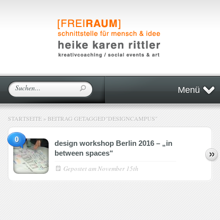
Menü
STARTSEITE
»
BEITRAG GETAGGED
"
DESIGNCAMPUS"
0
design workshop Berlin 2016 – „in
between spaces“
Gepostet am
November 15th